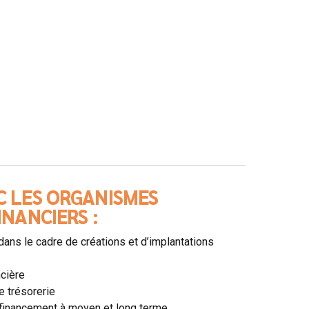
C LES ORGANISMES
INANCIERS :
dans le cadre de créations et d’implantations
ncière
e trésorerie
 financement à moyen et long terme